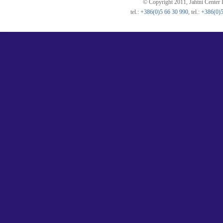
© Copyright 2011, Jahtni Center I
tel.:
+386(0)5 66 30 990
, tel.:
+386(0)5